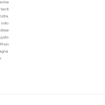
acinia
aciti
stra,
 odio
disse
justo
 Proin
gna.
r.