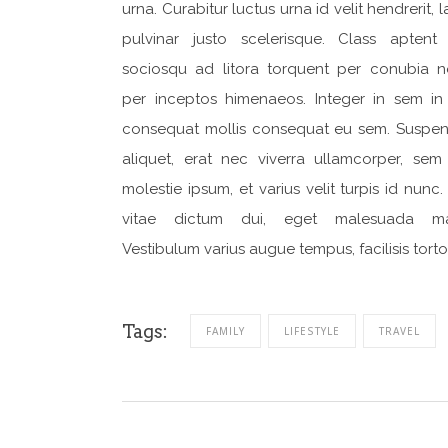
urna. Curabitur luctus urna id velit hendrerit, l
pulvinar justo scelerisque. Class aptent t
sociosqu ad litora torquent per conubia no
per inceptos himenaeos. Integer in sem in
consequat mollis consequat eu sem. Suspen
aliquet, erat nec viverra ullamcorper, sem 
molestie ipsum, et varius velit turpis id nunc.
vitae dictum dui, eget malesuada ma
Vestibulum varius augue tempus, facilisis torto
Tags:
FAMILY
LIFESTYLE
TRAVEL