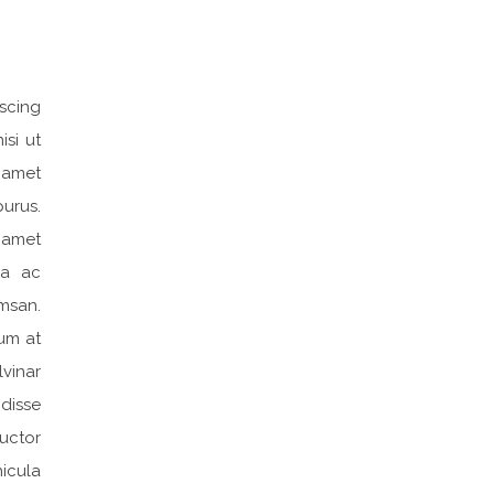
iscing
isi ut
 amet
urus.
t amet
la ac
msan.
lum at
lvinar
disse
uctor
hicula