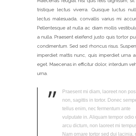
Maecenas feugiat nisl quis felis dignissim, si
tristique lectus viverra. Quisque luctus nul
lectus malesuada, convallis varius mi accu
Pellentesque at nulla ac diam mollis vestibu
a nulla. Praesent eleifend justo quis tortor pu
condimentum. Sed sed rhoncus risus. Suspen
imperdiet mattis nunc, quis imperdiet urna a
eget. Maecenas in efficitur dolor, interdum ve
urna.
”
Praesent mi diam, laoreet non po
non, sagittis in tortor. Donec semp
tellus enim, nec fermentum ante
vulputate in. Aliquam tempor odio 
arcu dictum, non laoreet mi tempu
Nam ornare tortor sed dui lacinia,