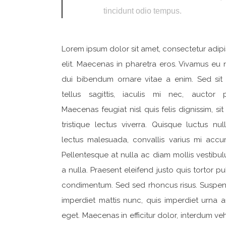
tincidunt odio tempus.
Lorem ipsum dolor sit amet, consectetur adip
elit. Maecenas in pharetra eros. Vivamus eu n
dui bibendum ornare vitae a enim. Sed sit
tellus sagittis, iaculis mi nec, auctor p
Maecenas feugiat nisl quis felis dignissim, si
tristique lectus viverra. Quisque luctus nul
lectus malesuada, convallis varius mi accu
Pellentesque at nulla ac diam mollis vestibu
a nulla. Praesent eleifend justo quis tortor pu
condimentum. Sed sed rhoncus risus. Suspen
imperdiet mattis nunc, quis imperdiet urna a
eget. Maecenas in efficitur dolor, interdum ve