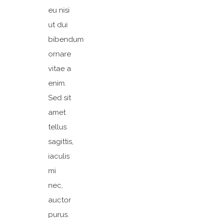
eu nisi
ut dui
bibendum
ornare
vitae a
enim.
Sed sit
amet
tellus
sagittis,
iaculis
mi
nec,
auctor
purus.