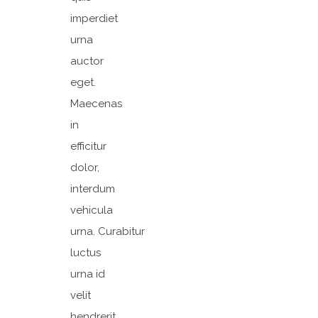
imperdiet
urna
auctor
eget.
Maecenas
in
efficitur
dolor,
interdum
vehicula
urna. Curabitur
luctus
urna id
velit
hendrerit,