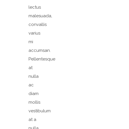
lectus
malesuada,
convallis
varius
mi
accumsan.
Pellentesque
at
nulla
ac
diam
mollis
vestibulum
at a
nulla.