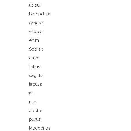
ut dui
bibendum
ornare
vitae a
enim.
Sed sit
amet
tellus
sagittis,
iaculis
mi
nec,
auctor
purus.
Maecenas