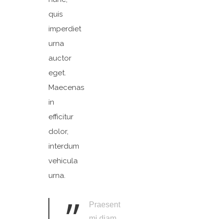
quis
imperdiet
urna
auctor
eget.
Maecenas
in
efficitur
dolor,
interdum
vehicula
urna.
”
Praesent
mi diam,