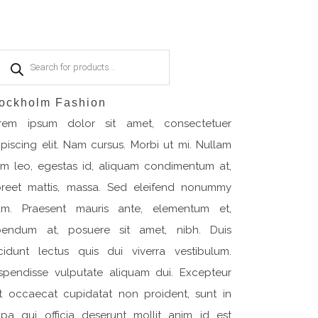
Products
search
ockholm Fashion
rem ipsum dolor sit amet, consectetuer
ipiscing elit. Nam cursus. Morbi ut mi. Nullam
im leo, egestas id, aliquam condimentum at,
oreet mattis, massa. Sed eleifend nonummy
am. Praesent mauris ante, elementum et,
bendum at, posuere sit amet, nibh. Duis
ncidunt lectus quis dui viverra vestibulum.
spendisse vulputate aliquam dui. Excepteur
nt occaecat cupidatat non proident, sunt in
lpa qui officia deserunt mollit anim id est