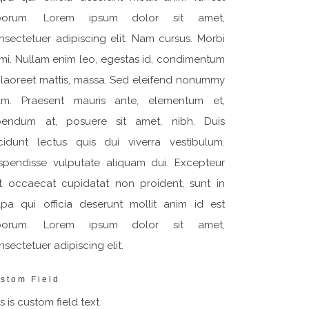
borum. Lorem ipsum dolor sit amet,
nsectetuer adipiscing elit. Nam cursus. Morbi
 mi. Nullam enim leo, egestas id, condimentum
, laoreet mattis, massa. Sed eleifend nonummy
am. Praesent mauris ante, elementum et,
bendum at, posuere sit amet, nibh. Duis
ncidunt lectus quis dui viverra vestibulum.
spendisse vulputate aliquam dui. Excepteur
nt occaecat cupidatat non proident, sunt in
lpa qui officia deserunt mollit anim id est
borum. Lorem ipsum dolor sit amet,
sectetuer adipiscing elit.
stom Field
s is custom field text