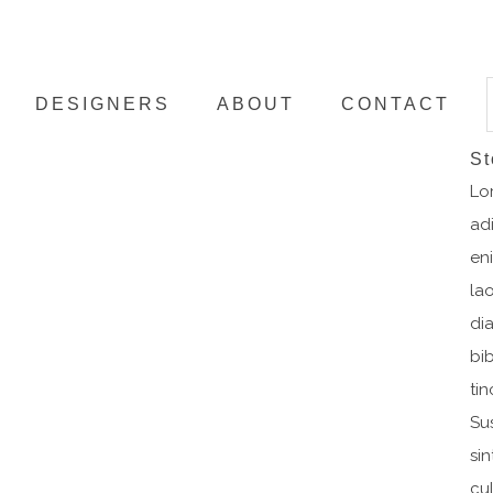
DESIGNERS
ABOUT
CONTACT
St
Lo
ad
en
la
di
bi
ti
Su
si
cu