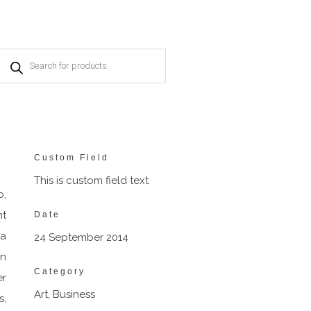
Products
search
Custom Field
This is custom field text
o,
nt
Date
ra
24 September 2014
in
Category
er
Art, Business
s,