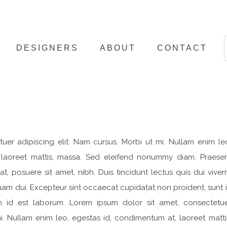
DESIGNERS
ABOUT
CONTACT
uer adipiscing elit. Nam cursus. Morbi ut mi. Nullam enim le
 laoreet mattis, massa. Sed eleifend nonummy diam. Praese
, posuere sit amet, nibh. Duis tincidunt lectus quis dui viver
uam dui. Excepteur sint occaecat cupidatat non proident, sunt 
im id est laborum. Lorem ipsum dolor sit amet, consectetu
mi. Nullam enim leo, egestas id, condimentum at, laoreet matti