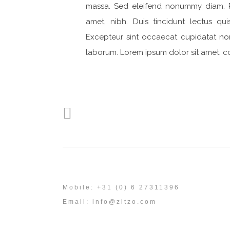
massa. Sed eleifend nonummy diam. P
amet, nibh. Duis tincidunt lectus qu
Excepteur sint occaecat cupidatat non 
laborum. Lorem ipsum dolor sit amet, co
Mobile: +31 (0) 6 27311396
Email:
info@zitzo.com