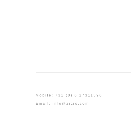
mattis, massa....
Amsterdam Jazz Festival
Lorem ipsum dolor sit amet, consect
adipiscing elit. Nam cursus. Morbi ut mi. N
enim leo, egestas id, condimentum at, la
mattis, massa....
Mobile: +31 (0) 6 27311396
Email:
info@zitzo.com