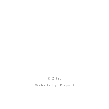
mattis, massa....
mattis,
etuer
ullam
oreet
© Zitzo
Website by:
Kirpunt